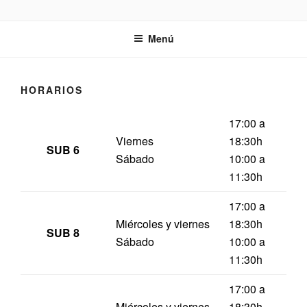
Saltar
EL DECANO DEL RUGBY
al
BALEAR
Menú
contenido
HORARIOS
17:00 a
Viernes
18:30h
SUB 6
Sábado
10:00 a
11:30h
17:00 a
Miércoles y viernes
18:30h
SUB 8
Sábado
10:00 a
11:30h
17:00 a
Miércoles y viernes
18:30h