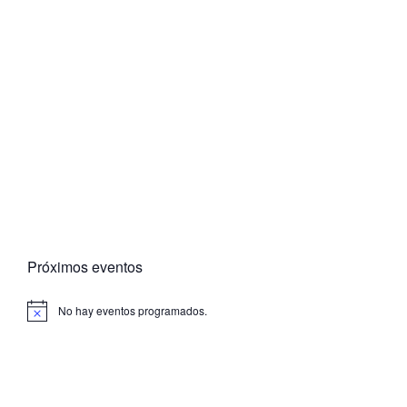
Próximos eventos
No hay eventos programados.
A
v
i
s
o