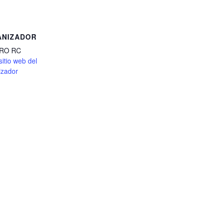
ANIZADOR
ORO RC
sitio web del
izador