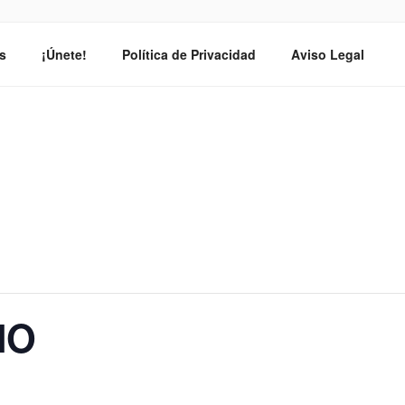
O DEL RUGBY BALEAR
s
¡Únete!
Política de Privacidad
Aviso Legal
NO